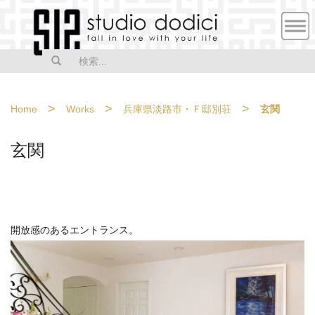
MEN
U
>
>
>
Home
Works
兵庫県淡路市・Ｆ邸別荘
玄関
玄関
開放感のあるエントランス。