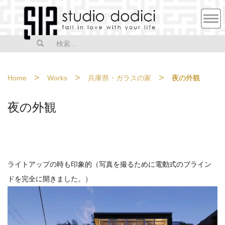
MEN
U
>
>
>
Home
Works
兵庫県・ガラスの家
夜の外観
夜の外観
ライトアップの時も印象的（写真を撮るために電動式のブライン
ドを完全に開きました。）