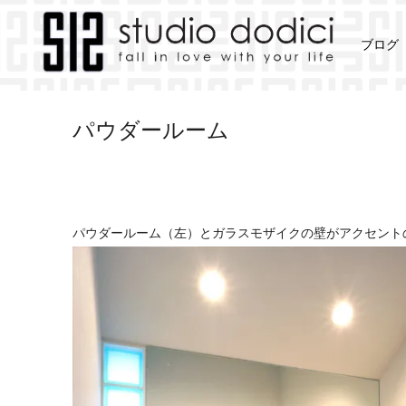
ブログ
>
>
>
Home
Works
神戸市・Ｋ邸
パウダール
パウダールーム
パウダールーム（左）とガラスモザイクの壁がアクセント