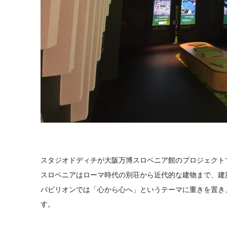
スタジオドディチが大阪万博スロベニア館のプロジェクト
スロベニアはローマ時代の別荘から近代的な建物まで、建
パビリオンでは「心から心へ」というテーマに重きを置き
す。