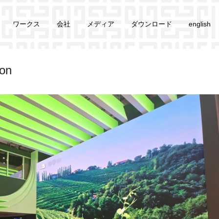
ワークス
会社
メディア
ダウンロード
english
avilion
ion