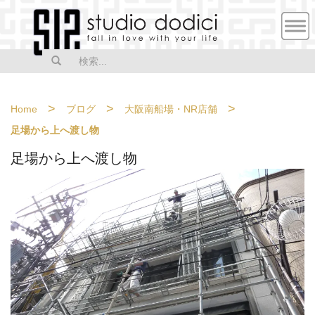
MEN
U
>
>
>
Home
ブログ
大阪南船場・NR店舗
足場から上へ渡し物
足場から上へ渡し物