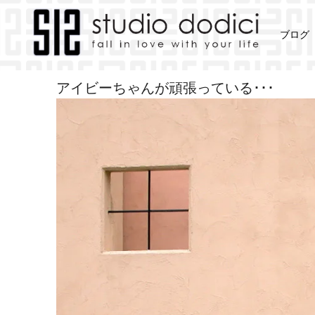
ブログ
>
>
>
Home
ブログ
南あわじ市・Villa sole mare
アイビーちゃんが頑張っている･･･