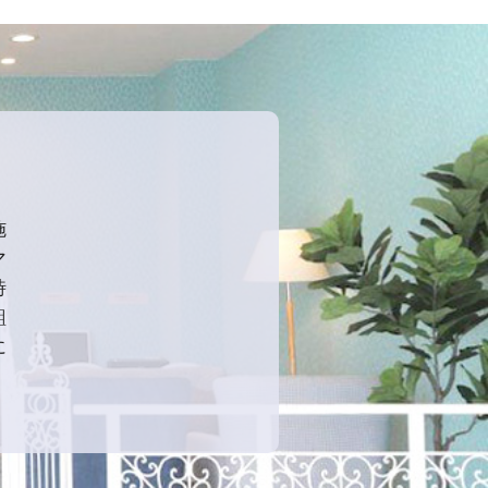
施
マ
時
齟
に