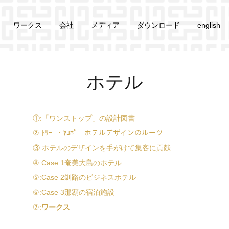
ワークス
会社
メディア
ダウンロード
english
ホテル
①:「ワンストップ」の設計図書
②:ﾄﾘｰﾆ・ﾔｺﾎﾟ ホテルデザインのルーツ
③:ホテルのデザインを手がけて集客に貢献
④:Case 1奄美大島のホテル
⑤:Case 2釧路のビジネスホテル
⑥:Case 3那覇の宿泊施設
⑦:
ワークス