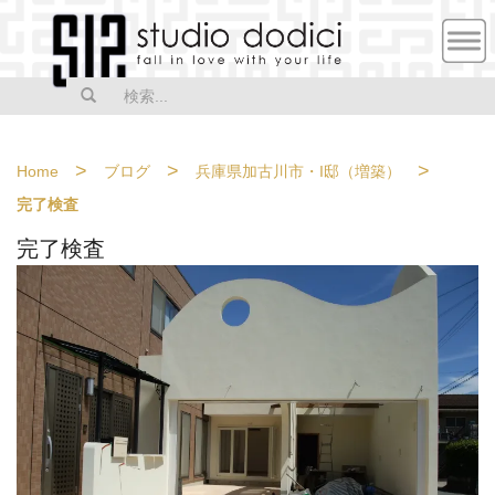
MEN
U
>
>
>
Home
ブログ
兵庫県加古川市・I邸（増築）
完了検査
完了検査